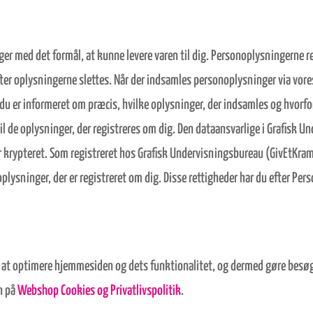
nger med det formål, at kunne levere varen til dig. Personoplysningerne 
fter oplysningerne slettes. Når der indsamles personoplysninger via vores
 du er informeret om præcis, hvilke oplysninger, der indsamles og hvorfor
 de oplysninger, der registreres om dig. Den dataansvarlige i Grafisk U
krypteret. Som registreret hos Grafisk Undervisningsbureau (GivEtKram.d
ke oplysninger, der er registreret om dig. Disse rettigheder har du efter 
at optimere hjemmesiden og dets funktionalitet, og dermed gøre besøge
en på
Webshop Cookies og Privatlivspolitik
.