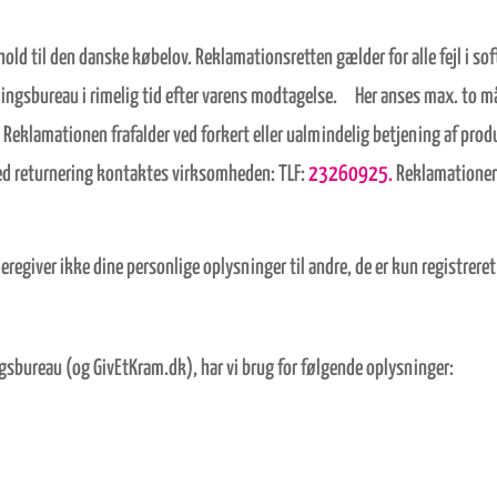
hold til den danske købelov. Reklamationsretten gælder for alle fejl i so
sningsbureau i rimelig tid efter varens modtagelse. Her anses max. to 
 Reklamationen frafalder ved forkert eller ualmindelig betjening af pr
ed returnering kontaktes virksomheden: TLF:
23260925.
Reklamatione
regiver ikke dine personlige oplysninger til andre, de er kun registreret
ngsbureau (og GivEtKram.dk), har vi brug for følgende oplysninger: