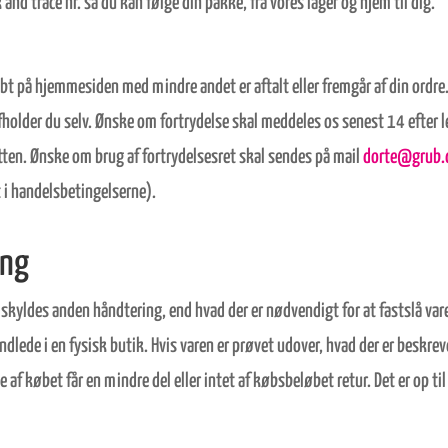
and trace nr. så du kan følge din pakke, fra vores lager og hjem til dig.
øbt på hjemmesiden med mindre andet er aftalt eller fremgår af din ordre
fholder du selv. Ønske om fortrydelse skal meddeles os senest 14 efter
retten. Ønske om brug af fortrydelsesret skal sendes på mail
dorte@grub.
 i handelsbetingelserne).
ing
 skyldes anden håndtering, end hvad der er nødvendigt for at fastslå var
ede i en fysisk butik. Hvis varen er prøvet udover, hvad der er beskrev
se af købet får en mindre del eller intet af købsbeløbet retur. Det er op 