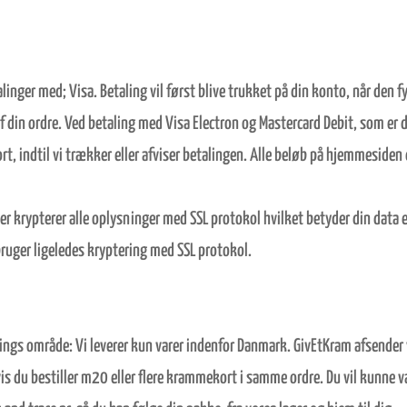
ger med; Visa. Betaling vil først blive trukket på din konto, når den fys
f din ordre. Ved betaling med Visa Electron og Mastercard Debit, som er de
rt, indtil vi trækker eller afviser betalingen. Alle beløb på hjemmesid
er krypterer alle oplysninger med SSL protokol hvilket betyder din data e
ger ligeledes kryptering med SSL protokol.
rings område: Vi leverer kun varer indenfor Danmark. GivEtKram afsender
 hvis du bestiller m20 eller flere krammekort i samme ordre. Du vil kunn