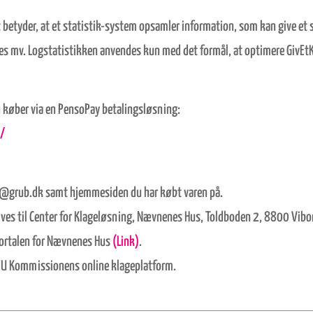
t betyder, at et statistik-system opsamler information, som kan give et s
des mv. Logstatistikken anvendes kun med det formål, at optimere GivE
 køber via en PensoPay betalingsløsning:
e/
te@grub.dk samt hjemmesiden du har købt varen på.
gives til Center for Klageløsning, Nævnenes Hus, Toldboden 2, 8800 Vibo
eportalen for Nævnenes Hus
(Link)
.
a EU Kommissionens online klageplatform.