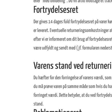
eller “med omdeling”. Du vil altid modtage et track 
Fortrydelsesret
Der gives 14 dages fuld fortrydelsesret på varer k
er leveret. Eventuelle returneringsomkostninger a
efter vi er informeret om dit brug af fortrydelses
være udfyldt og sendt med (jf. formularen nederst
Varens stand ved returner
Du hæfter for den forringelse af varens værdi, som
du må prøve varen på samme måde som hvis du handl
forringet værdi. Dette betyder, at du ved fortrydel
stand.