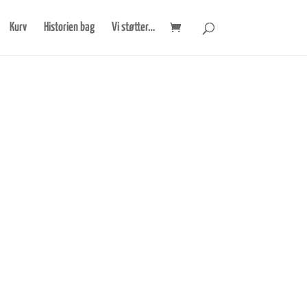
Kurv
Historien bag
Vi støtter…